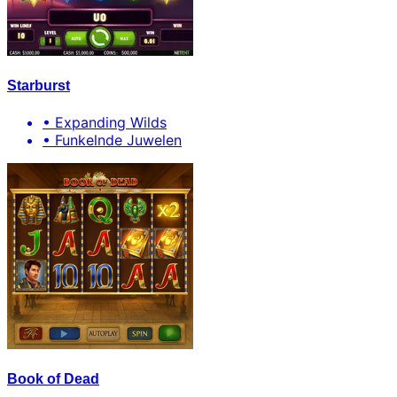
Starburst
•
Expanding Wilds
•
Funkelnde Juwelen
Book of Dead