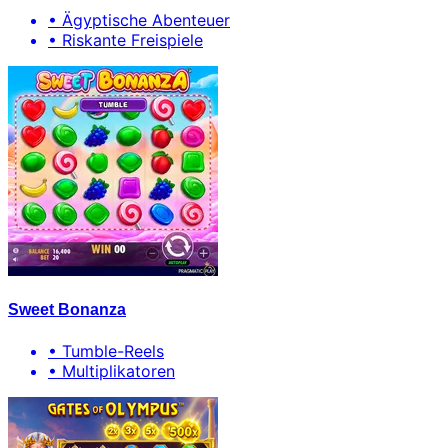
•
Ägyptische Abenteuer
•
Riskante Freispiele
Sweet Bonanza
•
Tumble-Reels
•
Multiplikatoren