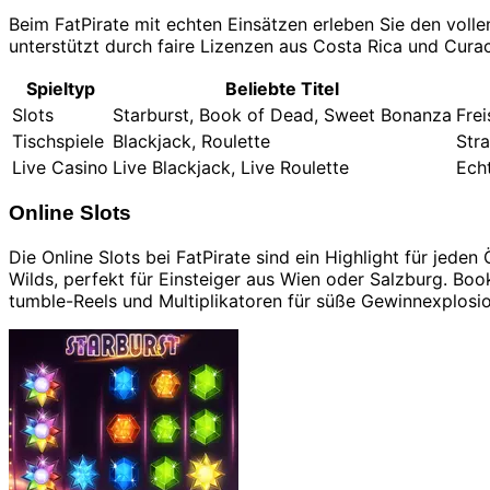
Beim FatPirate mit echten Einsätzen erleben Sie den volle
unterstützt durch faire Lizenzen aus Costa Rica und Cura
Spieltyp
Beliebte Titel
Slots
Starburst, Book of Dead, Sweet Bonanza
Frei
Tischspiele
Blackjack, Roulette
Stra
Live Casino
Live Blackjack, Live Roulette
Ech
Online Slots
Die Online Slots bei FatPirate sind ein Highlight für jede
Wilds, perfekt für Einsteiger aus Wien oder Salzburg. Bo
tumble-Reels und Multiplikatoren für süße Gewinnexplosi