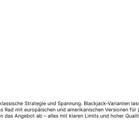
n klassische Strategie und Spannung. Blackjack-Varianten la
as Rad mit europäischen und amerikanischen Versionen für j
 das Angebot ab – alles mit klaren Limits und hoher Qualit