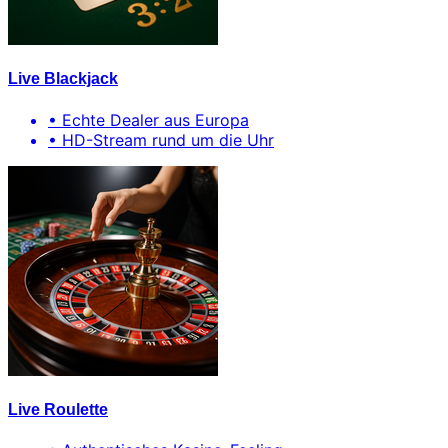
Live Blackjack
•
Echte Dealer aus Europa
•
HD-Stream rund um die Uhr
Live Roulette