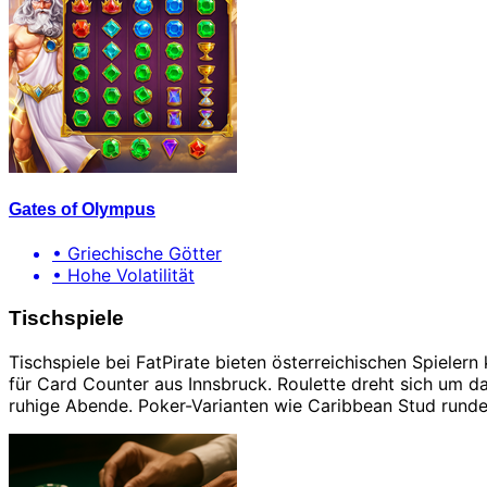
Gates of Olympus
•
Griechische Götter
•
Hohe Volatilität
Tischspiele
Tischspiele bei FatPirate bieten österreichischen Spieler
für Card Counter aus Innsbruck. Roulette dreht sich um d
ruhige Abende. Poker-Varianten wie Caribbean Stud runden