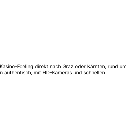
 Kasino-Feeling direkt nach Graz oder Kärnten, rund um
ken authentisch, mit HD-Kameras und schnellen